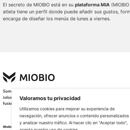
El secreto de MIOBIO está en su
plataforma MIA
(MIOBIO I
atleta tiene un perfil donde puede añadir sus gustos, for
encarga de diseñar los menús de lunes a viernes.
Somos una empresa especializada en la mejora de la
salud del deportista profesional. A través de la cocina
Valoramos tu privacidad
fusionamos: Tecnología + Nutrición + Cocina
Utilizamos cookies para mejorar su experiencia de
navegación, ofrecer anuncios o contenido personalizados
y analizar nuestro tráfico. Al hacer clic en "Aceptar todo",
acepta nuestro uso de cookies.