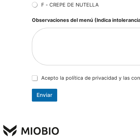
F - CREPE DE NUTELLA
Observaciones del menú (Indica intolerancias
C
Acepto la política de privacidad y las co
a
s
i
Enviar
l
l
a
s
d
e
v